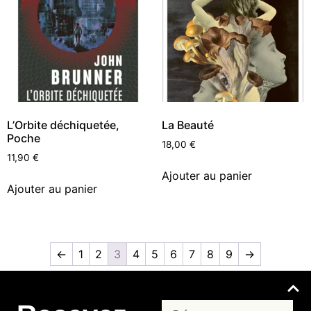
L’Orbite déchiquetée,
La Beauté
Poche
18,00
€
11,90
€
Ajouter au panier
Ajouter au panier
←
1
2
3
4
5
6
7
8
9
→