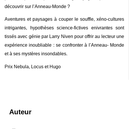
découvrir sur l’Anneau-Monde ?
Aventures et paysages à couper le souffle, xéno-cultures
intrigantes, hypothèses science-fictives enivrantes sont
tissés avec génie par Larry Niven pour offrir au lecteur une
expérience inoubliable : se confronter à l’Anneau- Monde
et à ses mystères insondables.
P
rix
N
ebula
, L
ocus et
H
ugo
Auteur