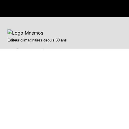
Éditeur d’imaginaires depuis 30 ans
Les Éditions Mnémos
2 rue Nicolas Chervin
Saint-Laurent d’Oingt
69620 Val d’Oingt
La maison d'édition :
Accès rapide :