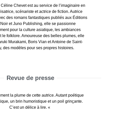
Céline Chevet est au service de l’imaginaire en
isatrice, scénariste et actrice de fiction. Autrice
ec des romans fantastiques publiés aux Éditions
Noir et Juno Publishing, elle se passionne
ement pour la culture asiatique, les ambiances
et le folklore. Amoureuse des belles plumes, elle
ruki Murakami, Boris Vian et Antoine de Saint-
, des modèles pour ses propres histoires.
Revue de presse
t livre un récit impactant, dur dans ses propos et
si belle et si fluide à la fois qu’on est très vite en
ette lecture, aussi belle que dérangeante. Céline
 Céline Chevet est fluide et envoûtante ! Maudit
 Céline Chevet est fluide et envoûtante ! Maudit
ment la plume de cette autrice. Autant poétique
ment la plume de cette autrice. Autant poétique
lecture qui sort des sentiers battus, qui captive
n et laisse le goût amer d’une fin qui ébranle nos
que, un brin humoristique et un poil grinçante.
que, un brin humoristique et un poil grinçante.
 tout en étant prenant et agréable à suivre ! »
 encore une fois happée par sa plume et son
on dans l’univers que dépeint l’autrice. »
le printemps est un roman fort, intense. »
le printemps est un roman fort, intense. »
 une lecture qui touche et prend au dépourvu ! »
C’est un délice à lire. «
C’est un délice à lire. «
univers unique. »