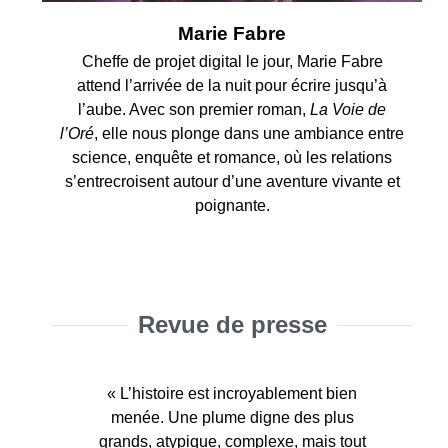
Marie Fabre
Cheffe de projet digital le jour, Marie Fabre
attend l’arrivée de la nuit pour écrire jusqu’à
l’aube. Avec son premier roman,
La Voie de
l’Oré
, elle nous plonge dans une ambiance entre
science, enquête et romance, où les relations
s’entrecroisent autour d’une aventure vivante et
poignante.
Revue de presse
« La plume de Marie est un plaisir à
« L’intrigue, savamment orchestrée,
« L’intrigue, savamment orchestrée,
« L’histoire est incroyablement bien
« Ce roman est un peu inclassable
« La plume est fluide et prenante,
« Vous êtes à la recherche d’une
« Vous êtes à la recherche d’une
menée. Une plume digne des plus
lire. […] Ce roman m’a fait vivre un
nous offrant les réflexions de notre
mêle avec brio enquête policière,
mêle avec brio enquête policière,
mélangeant imaginaire, époque
enquête en pleine révolution
enquête en pleine révolution
grands, atypique, complexe, mais tout
industrielle ? Oubliez les enquêteurs
industrielle ? Oubliez les enquêteurs
tourbillon d’émotions, impossible à
héros avec maestria et dépeignant
victorienne, science et modernité,
drame social et réflexions
drame social et réflexions