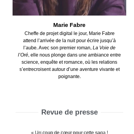
Marie Fabre
Cheffe de projet digital le jour, Marie Fabre
attend l’arrivée de la nuit pour écrire jusqu’à
l’aube. Avec son premier roman,
La Voie de
l’Oré
, elle nous plonge dans une ambiance entre
science, enquête et romance, où les relations
s’entrecroisent autour d’une aventure vivante et
poignante.
Revue de presse
« Ce tome 3, plus introspectif que les
» Les personnages, leurs regards et
» Les personnages, leurs regards et
« Un coup de cœur pour cette saga !
« Le contexte historique est toujours
« Les personnages, leurs regards et
« Un tome 3 indispensable qui
« Un tome 3 indispensable qui