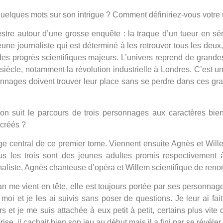
elques mots sur son intrigue ? Comment définiriez-vous votre 
stre autour d’une grosse enquête : la traque d’un tueur en sé
ne journaliste qui est déterminé à les retrouver tous les deux,
des progrès scientifiques majeurs. L’univers reprend de grandes
iècle, notamment la révolution industrielle à Londres. C’est 
sonnages doivent trouver leur place sans se perdre dans ces g
n suit le parcours de trois personnages aux caractères bien
créés ?
ge central de ce premier tome. Viennent ensuite Agnès et Wille
us les trois sont des jeunes adultes promis respectivement 
naliste, Agnès chanteuse d’opéra et Willem scientifique de reno
me vient en tête, elle est toujours portée par ses personnage
 moi et je les ai suivis sans poser de questions. Je leur ai fai
 et je me suis attachée à eux petit à petit, certains plus vite
rise, il cachait bien son jeu au début mais il a fini par se révéler.