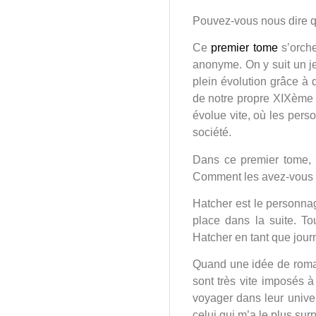
Pouvez-vous nous dire qu
Ce
premier tome
s’orche
anonyme. On y suit un jeu
plein évolution grâce à 
de notre propre XIXème s
évolue vite, où les per
société.
Dans ce premier tome, o
Comment les avez-vous 
Hatcher est le personna
place dans la suite. To
Hatcher en tant que jour
Quand une idée de roman 
sont très vite imposés à
voyager dans leur univers
celui qui m’a le plus surp