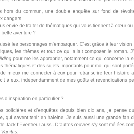
és hors du commun, une double enquête sur fond de révolt
x dangers !
s envie de traiter de thématiques qui vous tiennent à cœur ou
e belle aventure ?
laissé les personnages m’embarquer. C’est grâce à leur vision
iques, les thèmes et tout ce qui allait composer le roman. J’
ilding
pour me les approprier, notamment ce qui concerne la sci
es thématiques et des sujets importants pour moi qui sont port
 de mieux me connecter à eux pour retranscrire leur histoire a
écit à eux, indépendamment de mes goûts et revendications pe
 d’inspiration en particulier ?
 policières et d’enquêtes depuis bien dix ans, je pense qu
e, qui savent tenir en haleine. Je suis aussi une grande fan d
de Jack l’Éventreur aussi. D’autres œuvres s’y sont mêlées co
 Vanitas
.