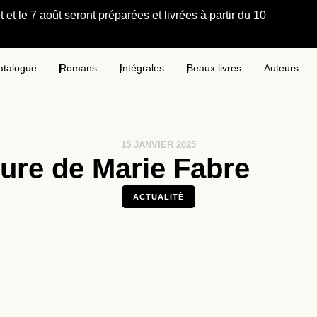
et le 7 août seront préparées et livrées à partir du 10
atalogue
Romans
Intégrales
Beaux livres
Auteurs
15 JANVIER 2025
ture de Marie Fabre
ACTUALITÉ