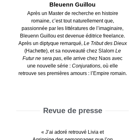
Bleuenn Guillou
Après un Master de recherche en histoire
romaine, c’est tout naturellement que,
passionnée par les littératures de l’imaginaire,
Bleuenn Guillou est devenue éditrice freelance.
Après un diptyque remarqué,
Le Tribut des Dieux
(Hachette), et sa nouveauté chez Slalom
Le
Futur ne sera pas
, elle arrive chez Naos avec
une nouvelle série :
Conjurations
, où elle
retrouve ses premières amours : l’Empire romain.
Revue de presse
« La plume est toujours aussi sublime
« Conjurations, c’est donc un roman
« Conjurations, c’est donc un roman
« Des moments riches en tension et
« Une très belle fin de duologie. On
« Une très belle fin de duologie. On
« Difficile de poser ce livre tant le
« J’ai adoré retrouvé Livia et
et immersive. En bref, une duologie à
Agrippine des personnages que l’on
rythme est intense ! Bleuenn prouve
en émotions ! Si vous aimez les
puissant et fiable, avec des
puissant et fiable, avec des
va de rebondissements en
va de rebondissements en