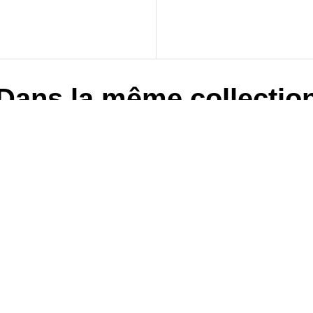
Dans la même collectio
P
Collectif
PDF Nephilim Saison 3
Collectif
– Livre XVIIII – Le
 3
PDF Nephilim Saison 3
réveil d’Isis
– Livre XVIII – Les
e
Synarques