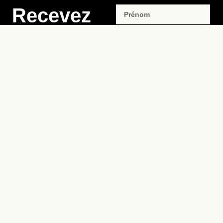
Recevez
une dose
d’imaginaire
dans
ENVOYER
votre
boîte mail
Rejoignez notre newsletter
et recevez les infos de nos
prochaines parutions,
événements à venir et
exclusivités de la maison
d’édition.