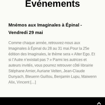
Événements
Mnémos aux Imaginales à Épinal -
Vendredi 29 mai
Comme chaque année, retrouvez-nous aux
Imaginales à Épinal du 28 au 31 mai.Pour la 25e
édition des Imaginales, le thème sera « Alter Ego. Et
si l’Autre n’existait pas ? » Parmi les autrices et
auteurs invités, vous pourrez retrouver côté librairie
Stéphane Arnier, Auriane Velten, Jean-Claude
Dunyach, Bleuenn Guillou, Benjamin Lupu, Maiwenn
Alix, Vincent […]