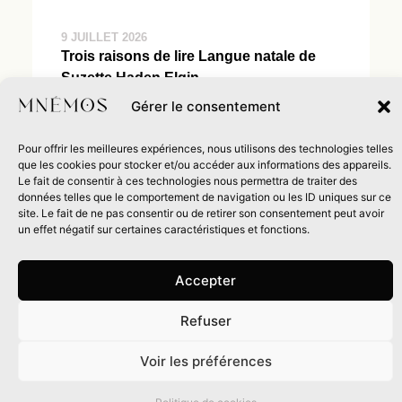
9 JUILLET 2026
Trois raisons de lire Langue natale de
Suzette Haden Elgin
Gérer le consentement
Voir tous nos articles →
Pour offrir les meilleures expériences, nous utilisons des technologies telles
que les cookies pour stocker et/ou accéder aux informations des appareils.
Le fait de consentir à ces technologies nous permettra de traiter des
données telles que le comportement de navigation ou les ID uniques sur ce
site. Le fait de ne pas consentir ou de retirer son consentement peut avoir
un effet négatif sur certaines caractéristiques et fonctions.
Recevez
Accepter
une dose
Refuser
d’imaginaire
0
Voir les préférences
dans
ENVOYER