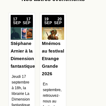
17
17
19
20
SEP
SEP
SEP
SEP
Stéphane
Mnémos
Arnier à la
au festival
Dimension
Etrange
fantastique
Grande
2026
Jeudi 17
septembre
En
à 18h, la
septembre,
librairie La
retrouvez-
Dimension
nous au
fantastique