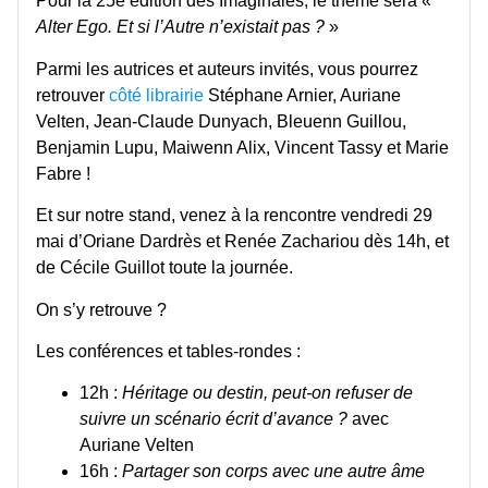
Pour la 25e édition des Imaginales, le thème sera «
Alter Ego. Et si l’Autre n’existait pas ?
»
Parmi les autrices et auteurs invités, vous pourrez
retrouver
côté librairie
Stéphane Arnier, Auriane
Velten, Jean-Claude Dunyach, Bleuenn Guillou,
Benjamin Lupu, Maiwenn Alix, Vincent Tassy et Marie
Fabre !
Et sur notre stand, venez à la rencontre vendredi 29
mai d’Oriane Dardrès et Renée Zachariou dès 14h, et
de Cécile Guillot toute la journée.
On s’y retrouve ?
Les conférences et tables-rondes :
12h :
Héritage ou destin, peut-on refuser de
suivre un scénario écrit d’avance ?
avec
Auriane Velten
16h :
Partager son corps avec une autre âme