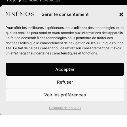
et recevez les infos de nos
prochaines parutions,
Gérer le consentement
événements à venir et
Pour offrir les meilleures expériences, nous utilisons des technologies telles
exclusivités de la maison
que les cookies pour stocker et/ou accéder aux informations des appareils.
d’édition.
Le fait de consentir à ces technologies nous permettra de traiter des
données telles que le comportement de navigation ou les ID uniques sur ce
site. Le fait de ne pas consentir ou de retirer son consentement peut avoir
un effet négatif sur certaines caractéristiques et fonctions.
Accepter
Refuser
0
Éditeur d’imaginaires depuis 30 ans
Voir les préférences
Les Éditions Mnémos
2 rue Nicolas Chervin
Politique de cookies
Saint-Laurent d’Oingt
69620 Val d’Oingt