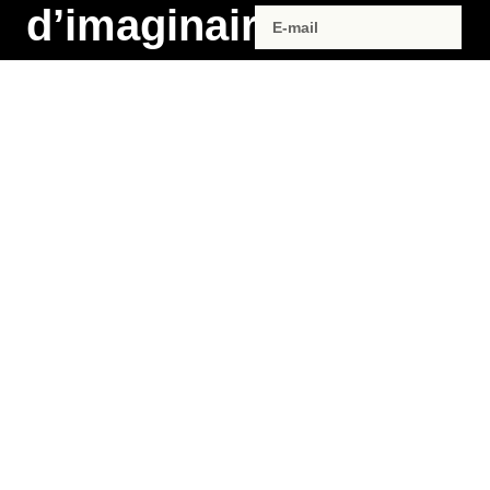
d’imaginaire
dans
ENVOYER
votre
boîte mail
Rejoignez notre newsletter
et recevez les infos de nos
prochaines parutions,
événements à venir et
exclusivités de la maison
d’édition.