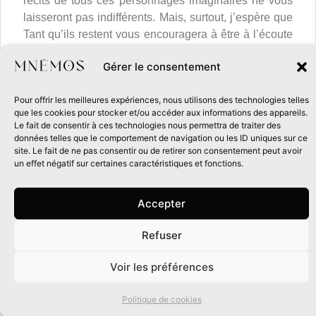
récits de tous ces personnages imaginaires ne vous
laisseront pas indifférents. Mais, surtout, j’espère que
Tant qu’ils restent vous encouragera à être à l’écoute
des nombreux récits qui peuplent notre propre
Gérer le consentement
univers, parfois bien plus spectaculaires que le plus
fou des romans de science-fiction !
Pour offrir les meilleures expériences, nous utilisons des technologies telles
que les cookies pour stocker et/ou accéder aux informations des appareils.
Le fait de consentir à ces technologies nous permettra de traiter des
données telles que le comportement de navigation ou les ID uniques sur ce
site. Le fait de ne pas consentir ou de retirer son consentement peut avoir
un effet négatif sur certaines caractéristiques et fonctions.
Accepter
Mad
Willow
Refuser
0
Autrice
Voir les préférences
Politique de cookies