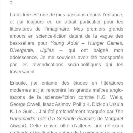
?
La lecture est une de mes passions depuis l’enfance,
et j’ai toujours eu un attrait particulier pour les
littératures de l’imaginaire. Mes premiers grands
amours en science-fiction datent de la vague des
best-sellers pour
Young Adult
–
Hunger Games,
Divergente, Uglies
– qui ont baigné mon
adolescence. Je me souviens avoir été transportée
par les revendications socio-politiques qui les
traversaient.
Ensuite, j’ai entamé des études en littératures
modernes et j’ai rencontré les grands maîtres anglo-
saxons de la science-fiction comme H.G. Wells,
George Orwell, Isaac Asimov, Philip K. Dick ou Ursula
K. Le Guin… J’ai été profondément marquée par
The
Handmaid’s Tale
(
La Servante écarlate
) de Margaret
Atwood. Cette œuvre offre d’ailleurs une réflexion
profonde et inattendue autour de la mémoire puisque,