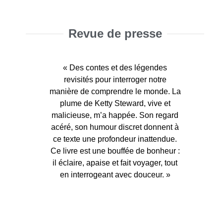
Revue de presse
« Des contes et des légendes
«
revisités pour interroger notre
ro
manière de comprendre le monde. La
réfé
plume de Ketty Steward, vive et
re
malicieuse, m’a happée. Son regard
pl
acéré, son humour discret donnent à
pro
ce texte une profondeur inattendue.
les
Ce livre est une bouffée de bonheur :
c
il éclaire, apaise et fait voyager, tout
r
en interrogeant avec douceur. »
lé