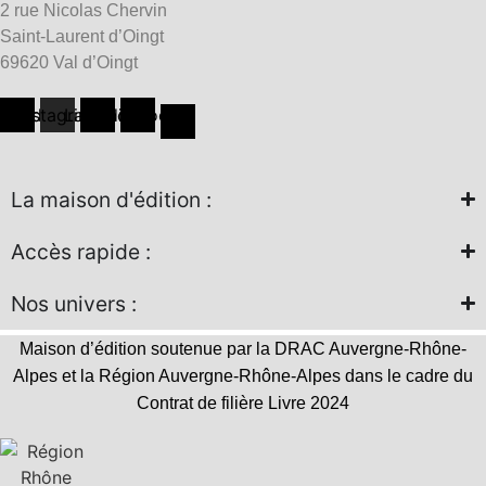
2 rue Nicolas Chervin
Saint-Laurent d’Oingt
69620 Val d’Oingt
hreads
Instagram
Linkedin
Facebook
La maison d'édition :
Accès rapide :
Nos univers :
Maison d’édition soutenue par la DRAC Auvergne-Rhône-
Alpes et la Région Auvergne-Rhône-Alpes dans le cadre du
Contrat de filière Livre 2024