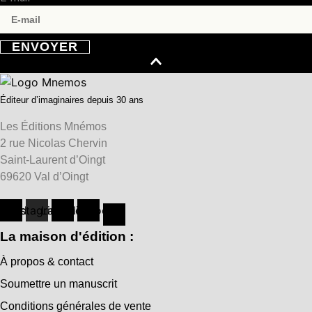
ENVOYER
Éditeur d’imaginaires depuis 30 ans
Les Éditions Mnémos
2 rue Nicolas Chervin
Saint-Laurent d’Oingt
69620 Val d’Oingt
hreads
Instagram
Linkedin
Facebook
La maison d'édition :
À propos & contact
Soumettre un manuscrit
Conditions générales de vente