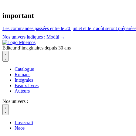
Aller
au
important
contenu
Les commandes passées entre le 20 juillet et le 7 août seront préparées 
Nos univers ludiques : Modül →
Éditeur d’imaginaires depuis 30 ans
Catalogue
Romans
Intégrales
Beaux livres
Auteurs
Nos univers :
Lovecraft
Naos