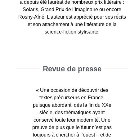
a depuis été lauréat de nombreux prix littéraire :
Solaris, Grand Prix de l’Imaginaire ou encore
Rosny-Aîné. L’auteur est apprécié pour ses récits
et son attachement à une littérature de la
science-fiction stylisante.
Revue de presse
« Richard Canal aime cette région du
« Un roman [Ombres blanches] qui
« Une occasion de découvrir des
« Une occasion de découvrir des
« Une des grandes réussites du
« Un magnifique volume ! »
« Un magnifique volume ! »
monde. Cela se sent et représente un
mérite le détour. Une lecture, pleine
cyberpunk français [où] Richard
textes précurseurs en France,
textes précurseurs en France,
d’images et de couleurs, bien utile en
puisque abordant, dès la fin du XXe
puisque abordant, dès la fin du XXe
grand intérêt de ce roman [
Canal imagine une Afrique qui
Swap-
siècle, des thématiques ayant
siècle, des thématiques ayant
dominerait le monde et serait
swap
], en sus de son histoire
2026 ! »
conservé toute leur modernité. Une
conservé toute leur modernité. Une
devenue terre d’accueil et d’espoir
déjantée mais moderne. »
preuve de plus que le futur n’est pas
preuve de plus que le futur n’est pas
après l’effondrement du monde
toujours à chercher à l’ouest – et de
toujours à chercher à l’ouest – et de
occidental, Europe et Etats-Unis. »