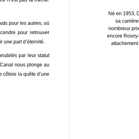
Né en 1953, D
sa carrière
ats pour les autres, où
nombreux prix 
scendre pour retrouver
encore Rosny-A
 une part d’éternité.
attachement à
nubilés par leur statut
d Canal nous plonge au
re côtoie la quête d’une