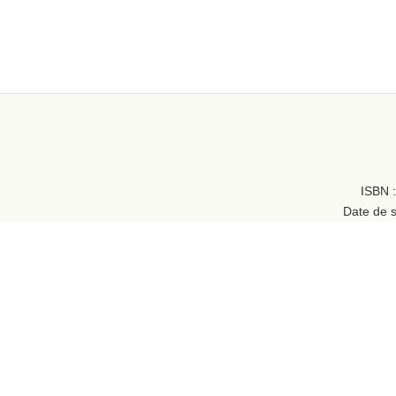
ISBN 
Date de s
Genre(s) :
An
Tail
Illustration 