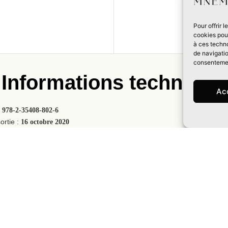
Pour offrir 
cookies pour
à ces techn
de navigatio
consentement
Informations technique
Ac
:
978-2-35408-802-6
Prix :
22
ortie :
16 octobre 2020
Collection :
M
,
Nombre de pa
ticipation
Science-fiction
le :
150x210mm
Reliure :
Brochée avec rabat
couverture :
Scott Uminga