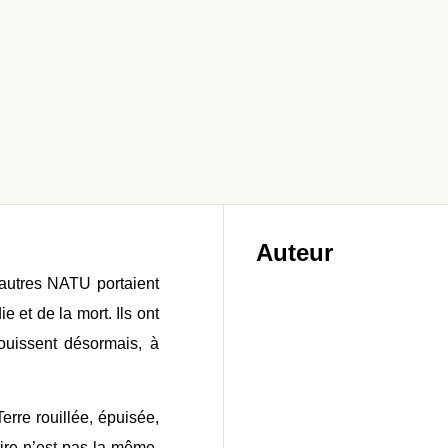
Auteur
 autres NATU por
taient
 et de la mort. Ils ont
 jouissent désormais, à
erre rouillée, épuisée,
oire n’est pas la même.