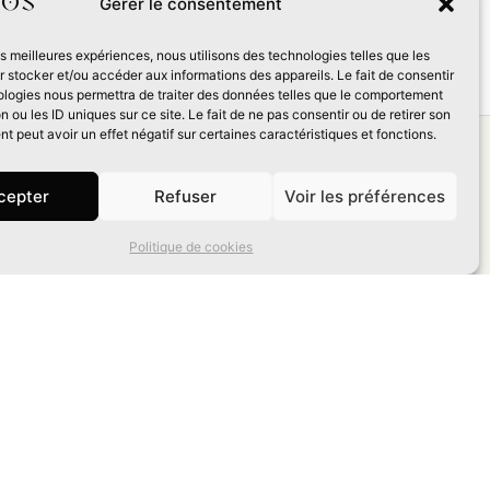
Gérer le consentement
les meilleures expériences, nous utilisons des technologies telles que les
 stocker et/ou accéder aux informations des appareils. Le fait de consentir
ologies nous permettra de traiter des données telles que le comportement
n ou les ID uniques sur ce site. Le fait de ne pas consentir ou de retirer son
 peut avoir un effet négatif sur certaines caractéristiques et fonctions.
s
cepter
Refuser
Voir les préférences
 €
Politique de cookies
némos
ge :
368
s et vernis sélectif