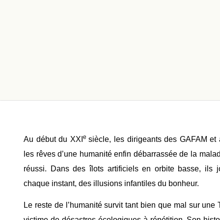
e
Au début du XXI
siècle, les dirigeants des GAFAM et
les rêves d’une humanité enfin débarrassée de la maladie
réussi. Dans des îlots artificiels en orbite basse, ils
chaque instant, des illusions infantiles du bonheur.
Le reste de l’humanité survit tant bien que mal sur une T
victime de désastres écologiques à répétition. Son hist