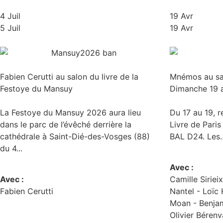
4 Juil
19 Avr
5 Juil
19 Avr
Fabien Cerutti au salon du livre de la
Mnémos au sal
Festoye du Mansuy
Dimanche 19 a
La Festoye du Mansuy 2026 aura lieu
Du 17 au 19, 
dans le parc de l’évêché derrière la
Livre de Paris
cathédrale à Saint-Dié-des-Vosges (88)
BAL D24. Les..
du 4...
Avec :
Avec :
Camille Siriei
Fabien Cerutti
Nantel -
Loïc
Moan -
Benja
Olivier Bérenv