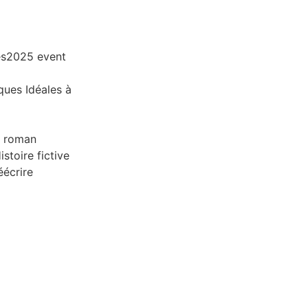
ques Idéales à
un roman
stoire fictive
éécrire