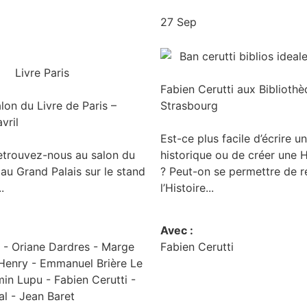
27 Sep
Fabien Cerutti aux Bibliothè
on du Livre de Paris –
Strasbourg
vril
Est-ce plus facile d’écrire 
retrouvez-nous au salon du
historique ou de créer une Hi
 au Grand Palais sur le stand
? Peut-on se permettre de r
.
l’Histoire...
Avec :
x -
Oriane Dardres -
Marge
Fabien Cerutti
 Henry -
Emmanuel Brière Le
min Lupu -
Fabien Cerutti -
al -
Jean Baret