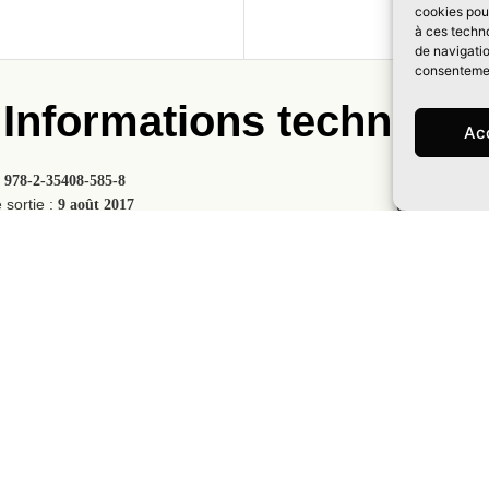
cookies pour
à ces techn
de navigatio
consentement
Informations technique
Ac
:
978-2-35408-585-8
Prix :
20
 sortie :
9 août 2017
Collection :
M
,
Nombre de pa
ntasy
Fantasy historique
le :
150x210mm
Reliure :
Brochée 
 couverture :
Émile Denis
Également disponible(s