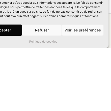
 stocker et/ou accéder aux informations des appareils. Le fait de consentir
ologies nous permettra de traiter des données telles que le comportement
n ou les ID uniques sur ce site. Le fait de ne pas consentir ou de retirer son
 peut avoir un effet négatif sur certaines caractéristiques et fonctions.
s
cepter
Refuser
Voir les préférences
 €
Politique de cookies
némos
ge :
320
avec rabats
)