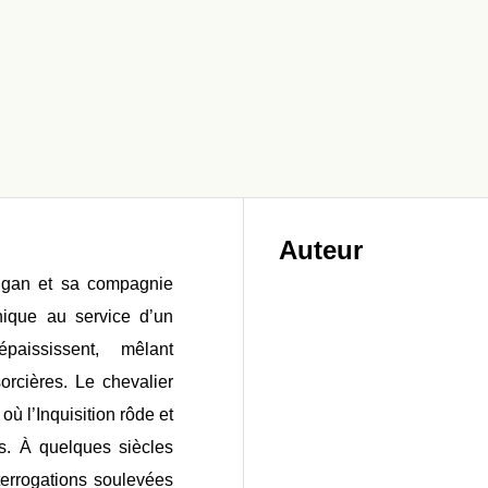
Auteur
sigan et sa compagnie
nique au service d’un
aississent, mêlant
orcières. Le chevalier
ù l’Inquisition rôde et
is. À quelques siècles
nterrogations soulevées