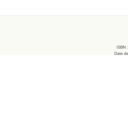
ISBN 
Date de
Genre(s) :
Fa
Tail
Illustration