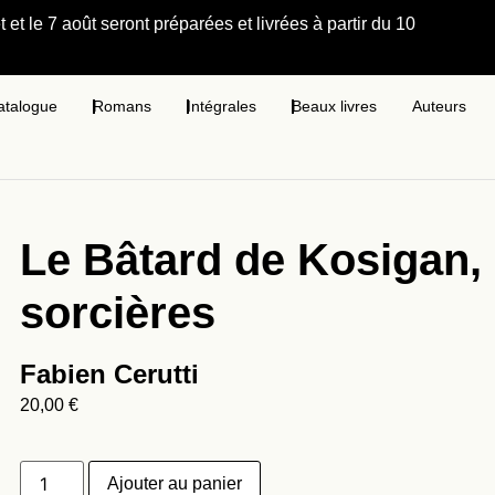
et le 7 août seront préparées et livrées à partir du 10
atalogue
Romans
Intégrales
Beaux livres
Auteurs
Le Bâtard de Kosigan,
sorcières
Fabien Cerutti
20,00
€
Ajouter au panier