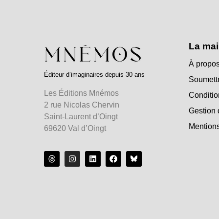
La mai
À propos
Éditeur d’imaginaires depuis 30 ans
Soumettr
Les Éditions Mnémos
Conditio
2 rue Nicolas Chervin
Gestion 
Saint-Laurent d’Oingt
Mentions
69620 Val d’Oingt