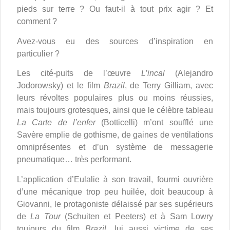
pieds sur terre ? Ou faut-il à tout prix agir ? Et
comment ?
Avez-vous eu des sources d’inspiration en
particulier ?
Les cité-puits de l’œuvre
L’incal
(Alejandro
Jodorowsky) et le film
Brazil
, de Terry Gilliam, avec
leurs révoltes populaires plus ou moins réussies,
mais toujours grotesques, ainsi que le célèbre tableau
La Carte de l’enfer
(Botticelli) m’ont soufflé une
Savère emplie de gothisme, de gaines de ventilations
omniprésentes et d’un système de messagerie
pneumatique… très performant.
L’application d’Eulalie à son travail, fourmi ouvrière
d’une mécanique trop peu huilée, doit beaucoup à
Giovanni, le protagoniste délaissé par ses supérieurs
de
La Tour
(Schuiten et Peeters) et à Sam Lowry
toujours du film
Brazil
, lui aussi victime de ses