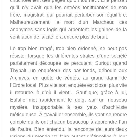
chuchotement des pages qu’on tourne… Elle pensait
qu’il n’y avait que les entrées tonitruantes de son
frère, magistrat, qui pourrait perturber son équilibre.
Malheureusement, la mort d’un Marcheur, ces
anonymes sans logis qui arpentent les gaines de la
ventilation de la cité fera encore plus de bruit.
Le trop bien rangé, trop bien ordonné, ne peut pas
résister lorsque les différentes strates d’une société
parfaitement découpée se percutent. Surtout quand
Thybalt, un enquêteur des bas-fonds, déboule aux
Archives, en quête de vérités, au grand damn de
l’Ordre local. Plus vite son enquête est close, plus vite
il retourne là d’où il vient… Sauf que, grâce à lui,
Eulalie met rapidement le doigt sur un nouveau
mystère, insupportable à ses yeux d’archiviste
méticuleuse. À travailler ensemble, ils vont se rendre
compte qu’ils ont chacun beaucoup à apprendre l’un
de l’autre. Bien entendu, la rencontre de leurs deux
visions du monde va faire autant d’étincelles à leur