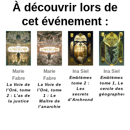
À découvrir lors de
cet événement :
Marie
Marie
Ina Siel
Ina Siel
Emblèmes
Emblèmes
Fabre
Fabre
tome 2 :
tome 1, Le
La Voie de
La Voie de
Les
cercle des
l’Oré, tome
l’Oré, tome
secrets
géographes
2 : L’as de
1 : Le
d’Archronde
la justice
Maître de
l’anarchie