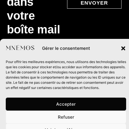
dans
ENVOYER
votre
boîte mail
Rejoignez notre newsletter
Gérer le consentement
et recevez les infos de nos
prochaines parutions,
Pour offrir les meilleures expériences, nous utilisons des technologies telles
événements à venir et
que les cookies pour stocker et/ou accéder aux informations des appareils.
exclusivités de la maison
Le fait de consentir à ces technologies nous permettra de traiter des
d’édition.
données telles que le comportement de navigation ou les ID uniques sur ce
site. Le fait de ne pas consentir ou de retirer son consentement peut avoir
un effet négatif sur certaines caractéristiques et fonctions.
Accepter
Refuser
0