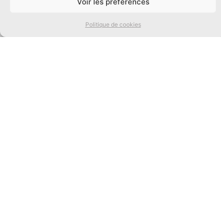
Voir les préférences
Éditeur d’imaginaires depuis 30 ans
Les Éditions Mnémos
Politique de cookies
2 rue Nicolas Chervin
Saint-Laurent d’Oingt
69620 Val d’Oingt
La maison d'édition :
Accès rapide :
Nos univers :
Maison d’édition soutenue par la DRAC Auvergne-Rhône-