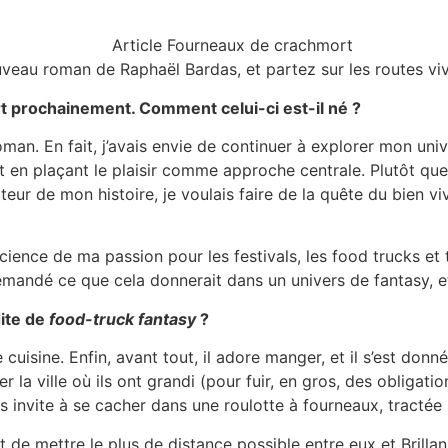
ouveau roman de Raphaël Bardas, et partez sur les routes v
t prochainement. Comment celui-ci est-il né ?
oman. En fait, j’avais envie de continuer à explorer mon un
 en plaçant le plaisir comme approche centrale. Plutôt que 
eur de mon histoire, je voulais faire de la quête du bien vivr
cience de ma passion pour les festivals, les food trucks et 
emandé ce que cela donnerait dans un univers de fantasy, et
dite de
food-truck fantasy
?
uisine. Enfin, avant tout, il adore manger, et il s’est don
 la ville où ils ont grandi (pour fuir, en gros, des obligati
s invite à se cacher dans une roulotte à fourneaux, tracté
nt de mettre le plus de distance possible entre eux et Brillanz