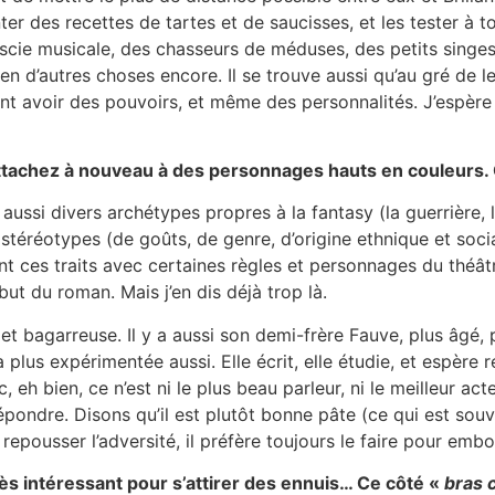
ter des recettes de tartes et de saucisses, et les tester à t
ie musicale, des chasseurs de méduses, des petits singes qu
 d’autres choses encore. Il se trouve aussi qu’au gré de leu
èlent avoir des pouvoirs, et même des personnalités. J’espère
ttachez à nouveau à des personnages hauts en couleurs.
aussi divers archétypes propres à la fantasy (la guerrière, 
es stéréotypes (de goûts, de genre, d’origine ethnique et soc
sant ces traits avec certaines règles et personnages du théât
ut du roman. Mais j’en dis déjà trop là.
et bagarreuse. Il y a aussi son demi-frère Fauve, plus âgé,
la plus expérimentée aussi. Elle écrit, elle étudie, et espèr
, eh bien, ce n’est ni le plus beau parleur, ni le meilleur ac
épondre. Disons qu’il est plutôt bonne pâte (ce qui est souve
epousser l’adversité, il préfère toujours le faire pour embo
ès intéressant pour s’attirer des ennuis… Ce côté «
bras 