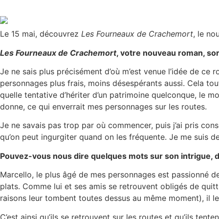
Le 15 mai, découvrez
Les Fourneaux de Crachemort
, le n
Les Fourneaux de Crachemort
, votre nouveau roman, sor
Je ne sais plus précisément d’où m’est venue l’idée de ce r
personnages plus frais, moins désespérants aussi. Cela tout
quelle tentative d’hériter d’un patrimoine quelconque, le mot
donne, ce qui enverrait mes personnages sur les routes.
Je ne savais pas trop par où commencer, puis j’ai pris cons
qu’on peut ingurgiter quand on les fréquente. Je me suis d
Pouvez-vous nous dire quelques mots sur son intrigue, 
Marcello, le plus âgé de mes personnages est passionné de c
plats. Comme lui et ses amis se retrouvent obligés de quitter
raisons leur tombent toutes dessus au même moment), il le
C’est ainsi qu’ils se retrouvent sur les routes et qu’ils tente