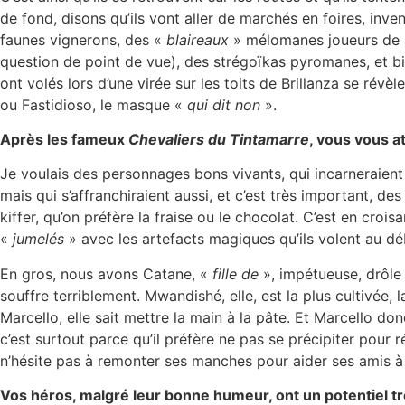
de fond, disons qu’ils vont aller de marchés en foires, inven
faunes vignerons, des «
blaireaux
» mélomanes joueurs de sc
question de point de vue), des strégoïkas pyromanes, et bien
ont volés lors d’une virée sur les toits de Brillanza se rév
ou Fastidioso, le masque «
qui dit non
».
Après les fameux
Chevaliers du Tintamarre
, vous vous a
Je voulais des personnages bons vivants, qui incarneraient 
mais qui s’affranchiraient aussi, et c’est très important, d
kiffer, qu’on préfère la fraise ou le chocolat. C’est en croi
«
jumelés
» avec les artefacts magiques qu’ils volent au déb
En gros, nous avons Catane, «
fille de
», impétueuse, drôle 
souffre terriblement. Mwandishé, elle, est la plus cultivée, 
Marcello, elle sait mettre la main à la pâte. Et Marcello donc
c’est surtout parce qu’il préfère ne pas se précipiter pour r
n’hésite pas à remonter ses manches pour aider ses amis à r
Vos héros, malgré leur bonne humeur, ont un potentiel tr