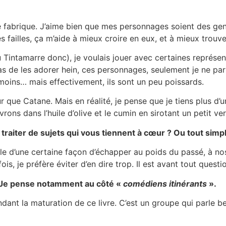
fabrique. J’aime bien que mes personnages soient des gens 
s failles, ça m’aide à mieux croire en eux, et à mieux trouve
 Tintamarre donc), je voulais jouer avec certaines représen
 de les adorer hein, ces personnages, seulement je ne par
t moins… mais effectivement, ils sont un peu poissards.
ur que Catane. Mais en réalité, je pense que je tiens plus d
rons dans l’huile d’olive et le cumin en sirotant un petit ve
e traiter de sujets qui vous tiennent à cœur ? Ou tout si
parle d’une certaine façon d’échapper au poids du passé, à nos
s, je préfère éviter d’en dire trop. Il est avant tout quest
? Je pense notamment au côté «
comédiens itinérants
».
dant la maturation de ce livre. C’est un groupe qui parle be