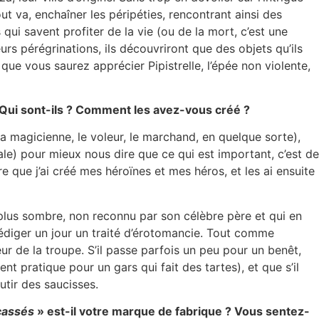
out va, enchaîner les péripéties, rencontrant ainsi des
i savent profiter de la vie (ou de la mort, c’est une
rs pérégrinations, ils découvriront que des objets qu’ils
 que vous saurez apprécier Pipistrelle, l’épée non violente,
 Qui sont-ils ? Comment les avez-vous créé ?
la magicienne, le voleur, le marchand, en quelque sorte),
iale) pour mieux nous dire que ce qui est important, c’est de
re que j’ai créé mes héroïnes et mes héros, et les ai ensuite
 plus sombre, non reconnu par son célèbre père et qui en
e rédiger un jour un traité d’érotomancie. Tout comme
teur de la troupe. S’il passe parfois un peu pour un benêt,
nt pratique pour un gars qui fait des tartes), et que s’il
utir des saucisses.
cassés
» est-il votre marque de fabrique ? Vous sentez-