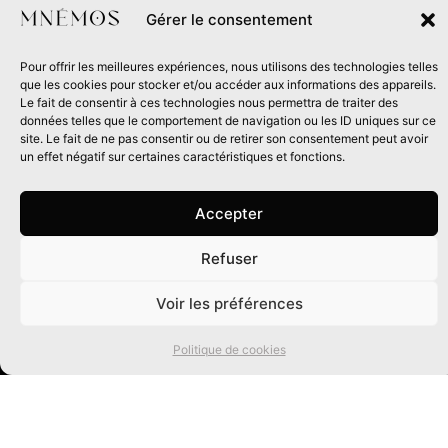
Gérer le consentement
Voir tous nos articles →
Pour offrir les meilleures expériences, nous utilisons des technologies telles
que les cookies pour stocker et/ou accéder aux informations des appareils.
Le fait de consentir à ces technologies nous permettra de traiter des
données telles que le comportement de navigation ou les ID uniques sur ce
site. Le fait de ne pas consentir ou de retirer son consentement peut avoir
Recevez
un effet négatif sur certaines caractéristiques et fonctions.
une dose
Accepter
d’imaginaire
Refuser
0
dans
Voir les préférences
ENVOYER
votre
Politique de cookies
boîte mail