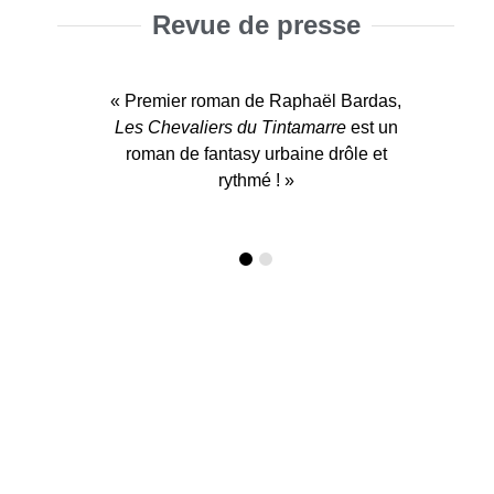
Revue de presse
« Un savoureux mélange qui nous fait
« Un savoureux mélange qui nous fait
« Premier roman de Raphaël Bardas,
« Premier roman de Raphaël Bardas,
Les Chevaliers du Tintamarre
Les Chevaliers du Tintamarre
passer un sympathique moment. »
passer un sympathique moment. »
est un
est un
roman de fantasy urbaine drôle et
roman de fantasy urbaine drôle et
rythmé ! »
rythmé ! »