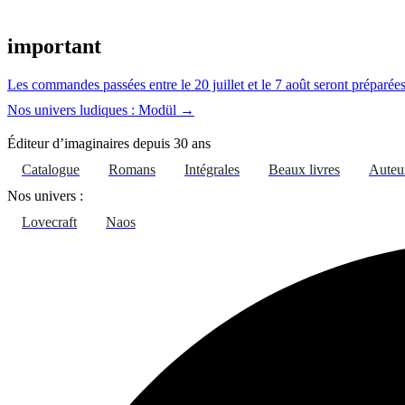
Aller
au
important
contenu
Les commandes passées entre le 20 juillet et le 7 août seront préparées 
Nos univers ludiques : Modül →
Éditeur d’imaginaires depuis 30 ans
Catalogue
Romans
Intégrales
Beaux livres
Auteu
Nos univers :
Lovecraft
Naos