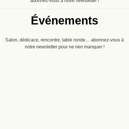
abonnez-vous à notre newsletter !
Événements
Salon, dédicace, rencontre, table ronde… abonnez-vous à
notre newsletter pour ne rien manquer !
Recevez
une dose
d’imaginaire
dans
ENVOYER