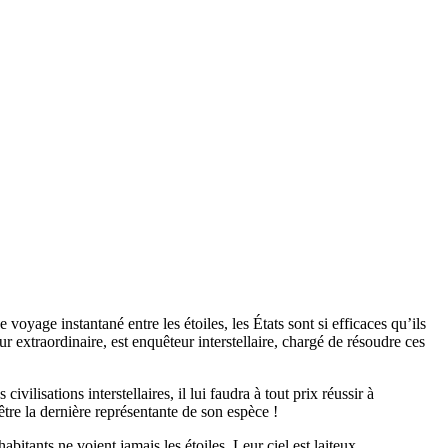
voyage instantané entre les étoiles, les États sont si efficaces qu’ils
extraordinaire, est enquêteur interstellaire, chargé de résoudre ces
vilisations interstellaires, il lui faudra à tout prix réussir à
tre la dernière représentante de son espèce !
tants ne voient jamais les étoiles. Leur ciel est laiteux.