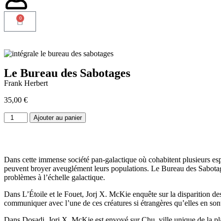
0
Le Bureau des Sabotages
Frank Herbert
35,00
€
Ajouter au panier
Dans cette immense société pan-galactique où cohabitent plusieurs espèce
peuvent broyer aveuglément leurs populations. Le Bureau des Sabotages
problèmes à l’échelle galactique.
Dans L’Étoile et le Fouet, Jorj X. McKie enquête sur la disparition des Ca
communiquer avec l’une de ces créatures si étrangères qu’elles en sont
Dans Dosadi, Jorj X. McKie est envoyé sur Chu, ville unique de la plan