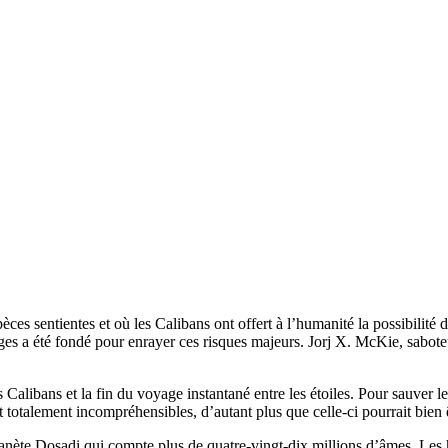
s sentientes et où les Calibans ont offert à l’humanité la possibilité de 
 a été fondé pour enrayer ces risques majeurs. Jorj X. McKie, saboteur 
libans et la fin du voyage instantané entre les étoiles. Pour sauver les ci
 totalement incompréhensibles, d’autant plus que celle-ci pourrait bien ê
ète Dosadi qui compte plus de quatre-vingt-dix millions d’âmes. Les habi