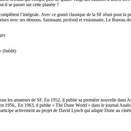
-il se passer sur cette planète ?
complètent l’intégrale. Avec ce grand classique de la SF réuni pour la
 prises avec ses démons. Saisissant, profond et visionnaire, Le Bureau d
ges
 (Inédit)
r tous les amateurs de SF. En 1952, il publie sa première nouvelle dans
 en 1956,. En 1963, il publie « The Dune World » dans le journal Analo
 participe activement au projet de David Lynch qui adapte Dune au cin