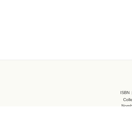
ISBN 
Coll
Nomb
Reliure :
Re
Préfa