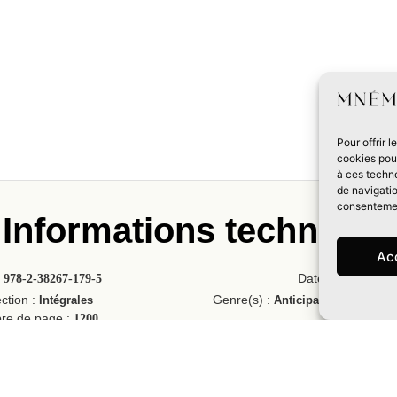
Pour offrir 
cookies pour
à ces techn
de navigatio
consentement
Informations technique
Ac
:
978-2-38267-179-5
Date de sortie :
19
,
ection :
Genre(s) :
Intégrales
Anticipation
Post-apo
re de page :
1200
Taille :
155x
liée avec vernis sélectif
Illustration couvert
ce :
Patrick Moran