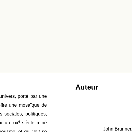
Auteur
-univers, porté par une
 offre une mosaïque de
 sociales, politiques,
e
rir un
xxi
siècle miné
John Brunner, 
rorisme, et qui voit se