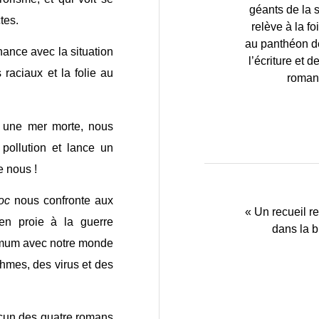
géants de la 
tes.
relève à la fo
au panthéon de 
nance avec la situation
l’écriture et
 raciaux et la folie au
romans
 une mer morte, nous
pollution et lance un
e nous !
hoc
nous confronte aux
« Un recueil r
en proie à la guerre
dans la b
imum avec notre monde
thmes, des virus et des
acun des quatre romans