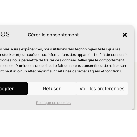
Gérer le consentement
les meilleures expériences, nous utilisons des technologies telles que les
 stocker et/ou accéder aux informations des appareils. Le fait de consentir
ologies nous permettra de traiter des données telles que le comportement
n ou les ID uniques sur ce site. Le fait de ne pas consentir ou de retirer son
 peut avoir un effet négatif sur certaines caractéristiques et fonctions.
s
cepter
Refuser
Voir les préférences
 mars 2025
,
Politique de cookies
calyptique
Science-fiction
235mm
ure :
A.O.R.