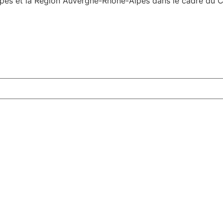
es et la Région Auvergne-Rhône-Alpes dans le cadre du Con