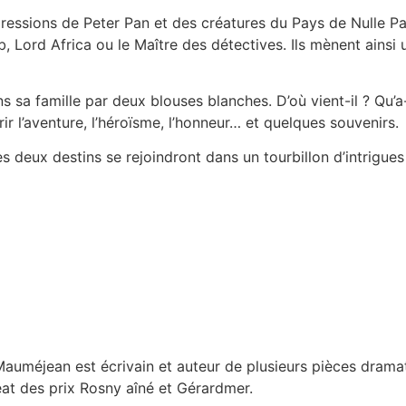
gressions de Peter Pan et des créatures du Pays de Nulle Par
b, Lord Africa ou le Maître des détectives. Ils mènent ainsi 
a famille par deux blouses blanches. D’où vient-il ? Qu’a-t-
r l’aventure, l’héroïsme, l’honneur… et quelques souvenirs.
les deux destins se rejoindront dans un tourbillon d’intrigu
 Mauméjean est écrivain et auteur de plusieurs pièces dram
uréat des prix Rosny aîné et Gérardmer.