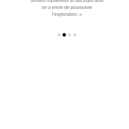
surnaturel de manière très ‘normale’
univers mystérieux et fascinant dont
dans un cadre urbain réaliste. »
on a envie de poursuivre
l’exploration. »