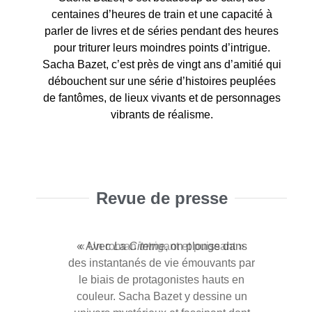
centaines d’heures de train et une capacité à
parler de livres et de séries pendant des heures
pour triturer leurs moindres points d’intrigue.
Sacha Bazet, c’est près de vingt ans d’amitié qui
débouchent sur une série d’histoires peuplées
de fantômes, de lieux vivants et de personnages
vibrants de réalisme.
Revue de presse
« La Citerne est « un roman original
« Avec
« Un roman intrigant et puissant »
« Un roman intrigant et puissant »
« Un univers atypique, profond,
« Un univers atypique, profond,
La Citerne
, on plonge dans
des instantanés de vie émouvants par
et une histoire authentique qui m’ont
peuplé de fantômes et d’où se
peuplé de fantômes et d’où se
tout simplement emportée. J’ai adoré
le biais de protagonistes hauts en
dégage amitié et enquête ! »
dégage amitié et enquête ! »
couleur. Sacha Bazet y dessine un
l’univers et le fait d’intégrer le