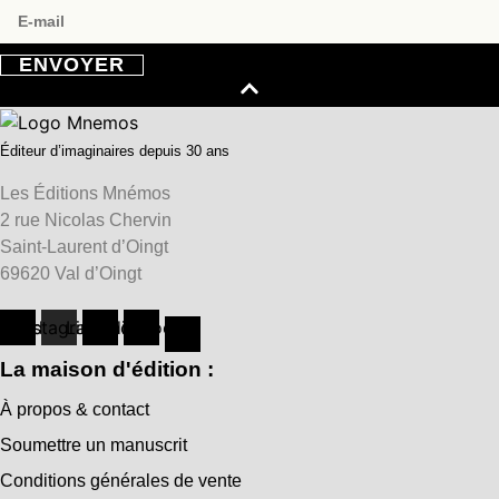
ENVOYER
Éditeur d’imaginaires depuis 30 ans
Les Éditions Mnémos
2 rue Nicolas Chervin
Saint-Laurent d’Oingt
69620 Val d’Oingt
hreads
Instagram
Linkedin
Facebook
La maison d'édition :
À propos & contact
Soumettre un manuscrit
Conditions générales de vente