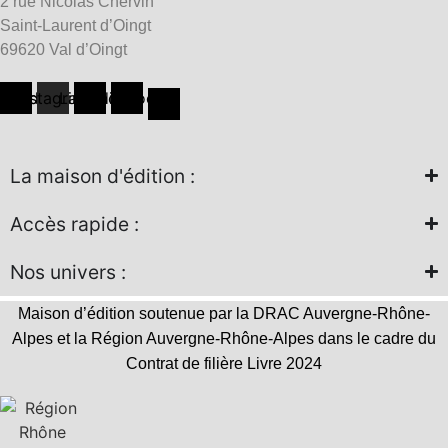
2 rue Nicolas Chervin
Saint-Laurent d’Oingt
69620 Val d’Oingt
hreads
Instagram
Linkedin
Facebook
La maison d'édition :
Accès rapide :
Nos univers :
Maison d’édition soutenue par la DRAC Auvergne-Rhône-
Alpes et la Région Auvergne-Rhône-Alpes dans le cadre du
Contrat de filière Livre 2024