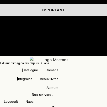
Aller
au
IMPORTANT
contenu
Les commandes passées entre le 20 juillet et le 7 août seront
préparées et livrées à partir du 10 août.
NOS
UNIVERS
LUDIQUES :
MODÜL →
Éditeur d’imaginaires depuis 30 ans
Catalogue
Romans
Intégrales
Beaux livres
Auteurs
Nos univers :
Lovecraft
Naos