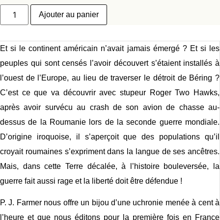
quantité
Ajouter au panier
de
Deux
faucons
de
l’autre
Et si le continent américain n’avait jamais émergé ? Et si les
Terre,
Poche
peuples qui sont censés l’avoir découvert s’étaient installés à
l’ouest de l’Europe, au lieu de traverser le détroit de Béring ?
C’est ce que va découvrir avec stupeur Roger Two Hawks,
après avoir survécu au crash de son avion de chasse au-
dessus de la Roumanie lors de la seconde guerre mondiale.
D’origine iroquoise, il s’aperçoit que des populations qu’il
croyait roumaines s’expriment dans la langue de ses ancêtres.
Mais, dans cette Terre décalée, à l’histoire bouleversée, la
guerre fait aussi rage et la liberté doit être défendue !
P. J. Farmer nous offre un bijou d’une uchronie menée à cent à
l’heure et que nous éditons pour la première fois en France