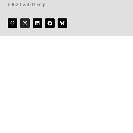
69620 Val d’Oingt
La maison d'édition :
Accès rapide :
Nos univers :
Maison d’édition soutenue par la DRAC Auvergne-Rhône-
Alpes et la Région Auvergne-Rhône-Alpes dans le cadre du
Contrat de filière Livre 2024