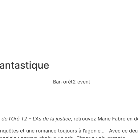
antastique
 de l’Oré T2 – L’As de la justice
, retrouvez Marie Fabre en d
, enquêtes et une romance toujours à l’agonie… Avec ce deu
 sociale : chaque choix a un prix. Chaque voix compte.