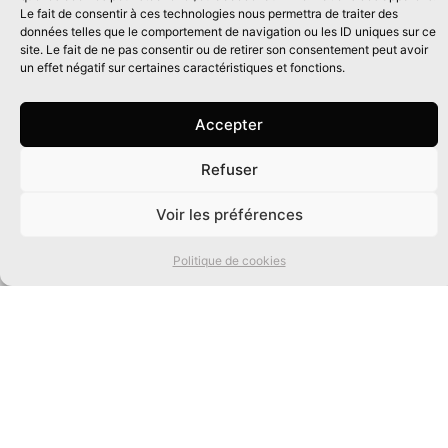
Le fait de consentir à ces technologies nous permettra de traiter des
données telles que le comportement de navigation ou les ID uniques sur ce
site. Le fait de ne pas consentir ou de retirer son consentement peut avoir
un effet négatif sur certaines caractéristiques et fonctions.
Accepter
Éditeur d’imaginaires depuis 30 ans
Refuser
Les Éditions Mnémos
0
2 rue Nicolas Chervin
Voir les préférences
Saint-Laurent d’Oingt
69620 Val d’Oingt
Politique de cookies
La maison d'édition :