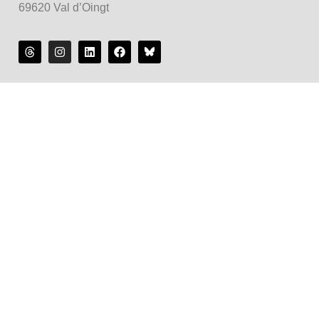
69620 Val d’Oingt
La maison d'édition :
Accès rapide :
Nos univers :
Maison d’édition soutenue par la DRAC Auvergne-Rhône-
Alpes et la Région Auvergne-Rhône-Alpes dans le cadre du
Contrat de filière Livre 2024