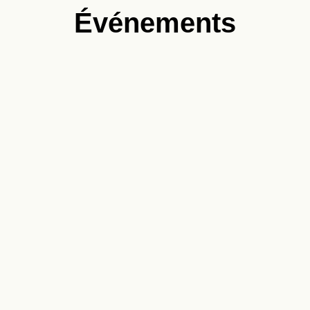
Événements
Salon, dédicace, rencontre, table ronde… abonnez-vous à
notre newsletter pour ne rien manquer !
Recevez
une dose
d’imaginaire
dans
ENVOYER
votre