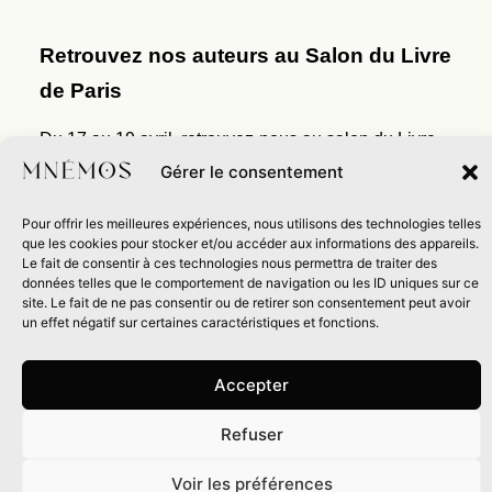
Retrouvez nos auteurs au Salon du Livre
de Paris
Du 17 au 19 avril, retrouvez-nous au salon du Livre
de Paris au Grand Palais sur le stand BAL D24.
Gérer le consentement
Durant trois jours, rejoignez-nous et rencontrez nos
autrices et auteurs...
Pour offrir les meilleures expériences, nous utilisons des technologies telles
que les cookies pour stocker et/ou accéder aux informations des appareils.
Le fait de consentir à ces technologies nous permettra de traiter des
données telles que le comportement de navigation ou les ID uniques sur ce
site. Le fait de ne pas consentir ou de retirer son consentement peut avoir
Événements
un effet négatif sur certaines caractéristiques et fonctions.
Accepter
Refuser
Mnémos au salon du Livre de Paris -
0
Dimanche 19 avril
Voir les préférences