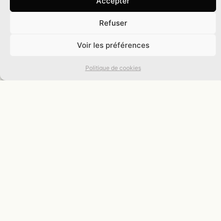
Accepter
Refuser
0
Voir les préférences
Politique de cookies
Actualités
Afin de rester informé-ée de nos prochaines infos,
abonnez-vous à notre newsletter !
Événements