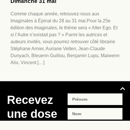
Dimanche 31 mai
Comme chaque année, retrouvez-nous aux
Imaginales à Épinal du 28 au 31 mai.Pour la 25e
édition des Imaginales, le thème sera « Alter Ego. Et
si l’Autre n’existait pas ? » Parmi les autrices et
auteurs invités, vous pourrez retrouver côté librairie
Stéphane Arnier, Auriane Velten, Jean-Claude
Dunyach, Bleuenn Guillou, Benjamin Lupu, Maiwenn
Alix, Vincent […]
Recevez
une dose
d’imaginaire