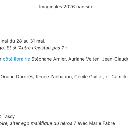
nal du 28 au 31 mai.
o. Et si l’Autre n’existait pas ?
»
er
côté librairie
Stéphane Arnier, Auriane Velten, Jean-Claud
Oriane Dardrès, Renée Zachariou, Cécile Guillot, et Camille 
t Tassy
toire, alter ego maléfique du héros ?
avec Marie Fabre