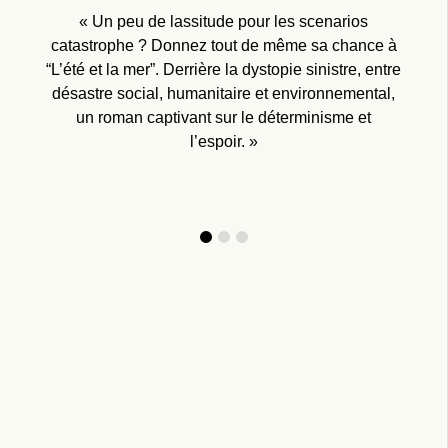
« Fresque familiale remarquable de sensibilité et
« Un peu de lassitude pour les scenarios
« C’est sombre, âpre, fort, parfois lent,
catastrophe ? Donnez tout de même sa chance à
régulièrement violent, et surtout très bien écrit, et
de réalisme, L’été et la mer fait partie de ces
bien rendu par Olivier Bérenval (…). L’Été et la mer
“L’été et la mer”. Derrière la dystopie sinistre, entre
romans extralucides qui aident à regarder – et
se révèle également très actuel dans son propos,
désastre social, humanitaire et environnemental,
penser – l’avenir en face. »
malgré son ancienneté, à tel point qu’on peut se
un roman captivant sur le déterminisme et
demander pourquoi il a fallu attendre 35 ans pour
l’espoir. »
qu’il soit traduit. Il était plus que temps. »