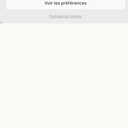
Voir les préférences
Politique de cookies
Actualités
Afin de rester informé-ée de nos prochaines infos,
abonnez-vous à notre newsletter !
Événements
Salon, dédicace, rencontre, table ronde… abonnez-vous à
notre newsletter pour ne rien manquer !