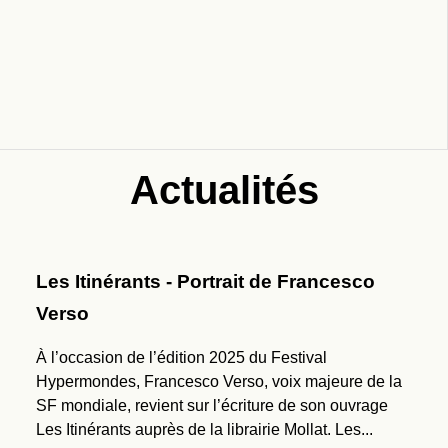
Actualités
Les Itinérants - Portrait de Francesco
Les dédicaces et festivals de septembre
L’IA et la science-fiction pour décrire le
Verso
2025
futur avec Francesco Verso !
À l’occasion de l’édition 2025 du Festival
La rentrée est arrivée et notre programme de
« Imaginer le futur, c’est déjà commencer à le
Hypermondes, Francesco Verso, voix majeure de la
rencontres et dédicaces également !En ce beau mois
construire ! À travers ses récits solarpunk, ses
SF mondiale, revient sur l’écriture de son ouvrage
de septembre, nous sommes heureux de vous
expériences avec l’intelligence artificielle, et son
Les Itinérants auprès de la librairie Mollat. Les...
présenter les évènements où vous pourrez
engagement pour la science-fiction en Europe et en