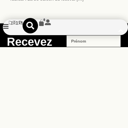
0
Recevez
une dose
d’imaginaire
dans
ENVOYER
votre
boîte mail
Rejoignez notre newsletter