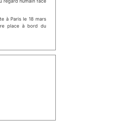
du regard humain face
ate à Paris le 18 mars
tre place à bord du