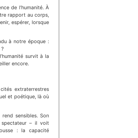
ence de l’humanité. À
otre rapport au corps,
enir, espérer, lorsque
endu à notre époque :
 ?
’humanité survit à la
iller encore.
ités extraterrestres
uel et poétique, là où
 rend sensibles. Son
 spectateur – il voit
ousse : la capacité