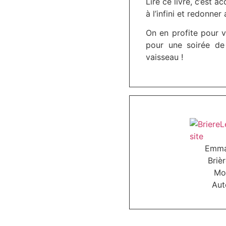
Lire ce livre, c’est
à l’infini et redonne
On en profite pour vo
pour une soirée de
vaisseau !
Emma
Briè
Mo
Aut