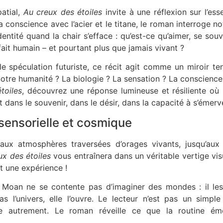
atial,
Au creux des étoiles
invite à une réflexion sur l’ess
la conscience avec l’acier et le titane, le roman interroge n
dentité quand la chair s’efface : qu’est-ce qu’aimer, se souv
à fait humain – et pourtant plus que jamais vivant ?
le spéculation futuriste, ce récit agit comme un miroir t
notre humanité ? La biologie ? La sensation ? La conscience
toiles
, découvrez une réponse lumineuse et résiliente où l
 dans le souvenir, dans le désir, dans la capacité à s’émerve
ensorielle et cosmique
ux atmosphères traversées d’orages vivants, jusqu’aux c
ux des étoiles
vous entraînera dans un véritable vertige vis
 une expérience !
Moan ne se contente pas d’imaginer des mondes : il les
as l’univers, elle l’ouvre. Le lecteur n’est pas un simple
ire autrement. Le roman réveille ce que la routine ém