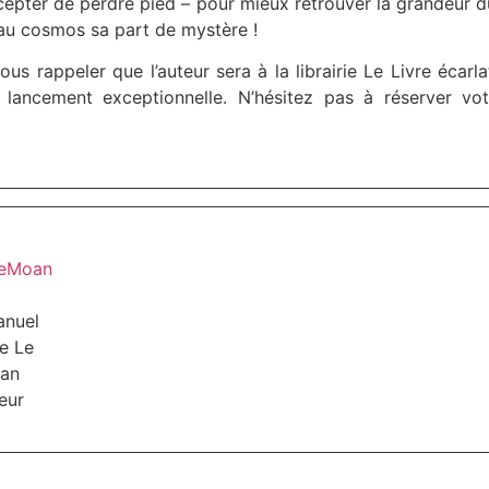
 accepter de perdre pied – pour mieux retrouver la grandeur 
r au cosmos sa part de mystère !
us rappeler que l’auteur sera à la librairie Le Livre écarl
 lancement exceptionnelle. N’hésitez pas à réserver vo
nuel
re Le
an
eur