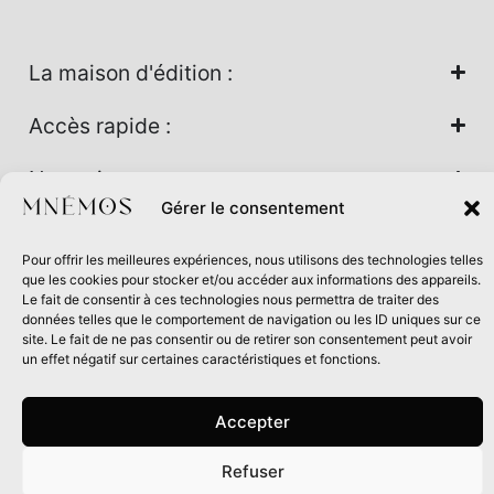
La maison d'édition :
Accès rapide :
Nos univers :
Gérer le consentement
Pour offrir les meilleures expériences, nous utilisons des technologies telles
Maison d’édition soutenue par la DRAC Auvergne-Rhône-
que les cookies pour stocker et/ou accéder aux informations des appareils.
Alpes et la Région Auvergne-Rhône-Alpes dans le cadre du
Le fait de consentir à ces technologies nous permettra de traiter des
données telles que le comportement de navigation ou les ID uniques sur ce
Contrat de filière Livre 2024
site. Le fait de ne pas consentir ou de retirer son consentement peut avoir
un effet négatif sur certaines caractéristiques et fonctions.
Accepter
Refuser