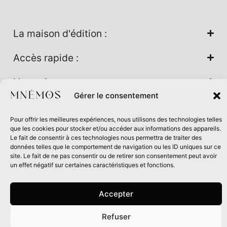
La maison d'édition :
Accès rapide :
Nos univers :
Gérer le consentement
Pour offrir les meilleures expériences, nous utilisons des technologies telles
Maison d’édition soutenue par la DRAC Auvergne-Rhône-
que les cookies pour stocker et/ou accéder aux informations des appareils.
Alpes et la Région Auvergne-Rhône-Alpes dans le cadre du
Le fait de consentir à ces technologies nous permettra de traiter des
données telles que le comportement de navigation ou les ID uniques sur ce
Contrat de filière Livre 2024
site. Le fait de ne pas consentir ou de retirer son consentement peut avoir
un effet négatif sur certaines caractéristiques et fonctions.
Accepter
Refuser