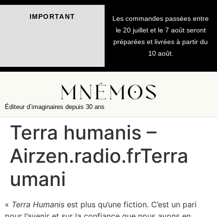
IMPORTANT
Les commandes passées entre
le 20 juillet et le 7 août seront
préparées et livrées à partir du
10 août.
Éditeur d’imaginaires depuis 30 ans
Terra humanis –
Airzen.radio.frTerra
umani
«
Terra Humanis
est plus qu’une fiction. C’est un pari
pour l’avenir et sur la confiance que nous avons en