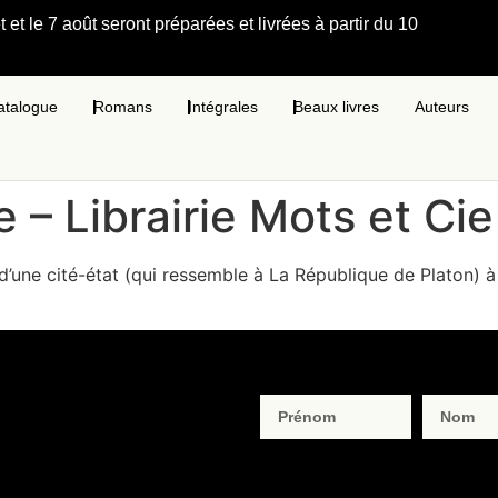
et le 7 août seront préparées et livrées à partir du 10
atalogue
Romans
Intégrales
Beaux livres
Auteurs
e – Librairie Mots et Cie
in d’une cité-état (qui ressemble à La République de Platon)