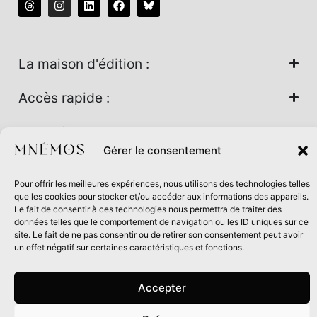
La maison d'édition :
Accès rapide :
Nos univers :
Gérer le consentement
Pour offrir les meilleures expériences, nous utilisons des technologies telles
Maison d’édition soutenue par la DRAC Auvergne-Rhône-
que les cookies pour stocker et/ou accéder aux informations des appareils.
Alpes et la Région Auvergne-Rhône-Alpes dans le cadre du
Le fait de consentir à ces technologies nous permettra de traiter des
données telles que le comportement de navigation ou les ID uniques sur ce
Contrat de filière Livre 2024
site. Le fait de ne pas consentir ou de retirer son consentement peut avoir
un effet négatif sur certaines caractéristiques et fonctions.
Accepter