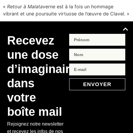
«
Retour à Malataverne
est à la fois un hommage
vibrant et une poursuite virtuose de l’œuvre de Clavel. »
Recevez
une dose
d’imaginaire
dans
ENVOYER
votre
boîte mail
Rejoignez notre newsletter
et recevez les infos de nos