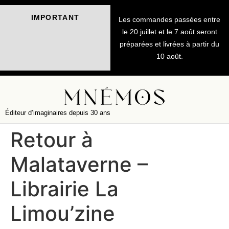
IMPORTANT
Les commandes passées entre
le 20 juillet et le 7 août seront
préparées et livrées à partir du
10 août.
Éditeur d’imaginaires depuis 30 ans
Retour à
Malataverne –
Librairie La
Limou’zine